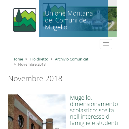
Salta al contenuto principale
Unione Montana
dei Comuni del
Mugello
Toggle
navigation
Home
Filo diretto
Archivio Comunicati
Novembre 2018
Novembre 2018
Mugello,
dimensionamento
scolastico: scelta
nell'interesse di
famiglie e studenti