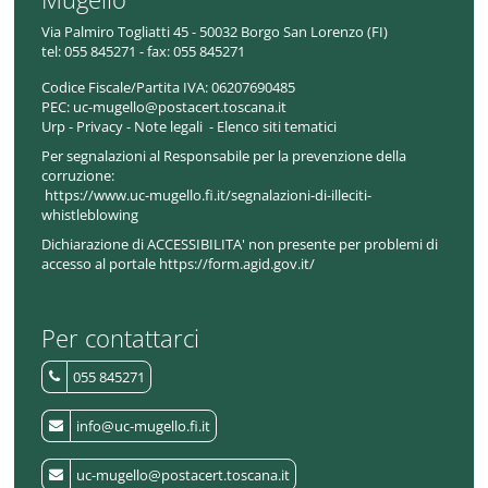
Via Palmiro Togliatti 45 - 50032 Borgo San Lorenzo (FI)
tel:
055 845271 - fax: 055 845271
Codice Fiscale/Partita IVA:
06207690485
PEC:
uc-mugello@postacert.toscana.it
Urp
-
Privacy
-
Note legali
-
Elenco siti tematici
Per segnalazioni al Responsabile per la prevenzione della
corruzione:
https://www.uc-mugello.fi.it/segnalazioni-di-illeciti-
whistleblowing
Dichiarazione di ACCESSIBILITA' non presente per problemi di
accesso al portale https://form.agid.gov.it/
Per contattarci
055 845271
info@uc-mugello.fi.it
uc-mugello@postacert.toscana.it