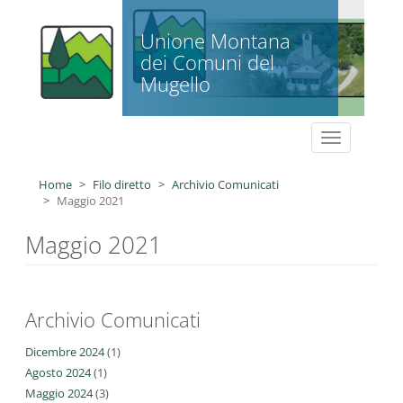
Salta al contenuto principale
Unione Montana
dei Comuni del
Mugello
Toggle
navigation
Home
Filo diretto
Archivio Comunicati
Maggio 2021
Maggio 2021
Archivio Comunicati
Dicembre 2024
(1)
Agosto 2024
(1)
Maggio 2024
(3)