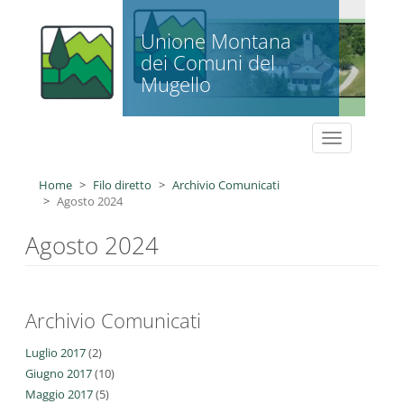
Salta al contenuto principale
Unione Montana
dei Comuni del
Mugello
Toggle
navigation
Home
Filo diretto
Archivio Comunicati
Agosto 2024
Agosto 2024
Archivio Comunicati
Luglio 2017
(2)
Giugno 2017
(10)
Maggio 2017
(5)