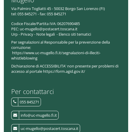
Via Palmiro Togliatti 45 - 50032 Borgo San Lorenzo (FI)
tel:
055 845271 - fax: 055 845271
Codice Fiscale/Partita IVA:
06207690485
PEC:
uc-mugello@postacert.toscana.it
Urp
-
Privacy
-
Note legali
-
Elenco siti tematici
Per segnalazioni al Responsabile per la prevenzione della
corruzione:
https://www.uc-mugello.fi.it/segnalazioni-di-illeciti-
whistleblowing
Dichiarazione di ACCESSIBILITA' non presente per problemi di
accesso al portale https://form.agid.gov.it/
Per contattarci
055 845271
info@uc-mugello.fi.it
uc-mugello@postacert.toscana.it