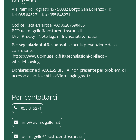
Via Palmiro Togliatti 45 - 50032 Borgo San Lorenzo (FI)
tel:
055 845271 - fax: 055 845271
Codice Fiscale/Partita IVA:
06207690485
PEC:
uc-mugello@postacert.toscana.it
Urp
-
Privacy
-
Note legali
-
Elenco siti tematici
Per segnalazioni al Responsabile per la prevenzione della
corruzione:
https://www.uc-mugello.fi.it/segnalazioni-di-illeciti-
whistleblowing
Dichiarazione di ACCESSIBILITA' non presente per problemi di
accesso al portale https://form.agid.gov.it/
Per contattarci
055 845271
info@uc-mugello.fi.it
uc-mugello@postacert.toscana.it