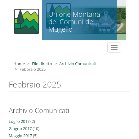
Salta al contenuto principale
Unione Montana
dei Comuni del
Mugello
Toggle
navigation
Home
Filo diretto
Archivio Comunicati
Febbraio 2025
Febbraio 2025
Archivio Comunicati
Luglio 2017
(2)
Giugno 2017
(10)
Maggio 2017
(5)