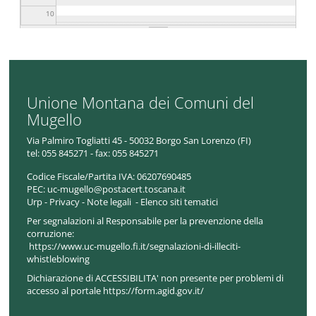
10
11
12
Unione Montana dei Comuni del
13
Mugello
Via Palmiro Togliatti 45 - 50032 Borgo San Lorenzo (FI)
14
tel:
055 845271 - fax: 055 845271
Codice Fiscale/Partita IVA:
06207690485
15
PEC:
uc-mugello@postacert.toscana.it
Urp
-
Privacy
-
Note legali
-
Elenco siti tematici
16
Per segnalazioni al Responsabile per la prevenzione della
corruzione:
https://www.uc-mugello.fi.it/segnalazioni-di-illeciti-
17
whistleblowing
Dichiarazione di ACCESSIBILITA' non presente per problemi di
18
accesso al portale https://form.agid.gov.it/
19