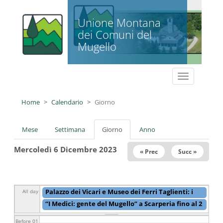
Salta al contenuto principale
Unione Montana
dei Comuni del
Mugello
Toggle
navigation
Home
Calendario
Giorno
Schede primarie
Mese
Settimana
Giorno
(scheda
Anno
attiva)
Mercoledì 6 Dicembre 2023
« Prec
Succ »
Palazzo dei Vicari e Museo dei Ferri Taglienti: i
All day
Musei del Sistema Museale fanno squadra
da
“I Medici: gente del Mugello” a Scarperia fino al 2
15/06/2023 - 13:30
a
31/12/2023 - 21:30
giugno 2024
da
02/10/2023 - 11:45
a
02/06/2024 -
11:00
Before 01