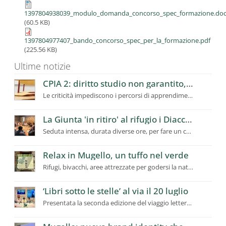
1397804938039_modulo_domanda_concorso_spec_formazione.do
(60.5 KB)
1397804977407_bando_concorso_spec_per_la_formazione.pdf
(225.56 KB)
Ultime notizie
CPIA 2: diritto studio non garantito, richiesto a Ufficio Scolastico Regionale intervento urgente
Le criticità impediscono i percorsi di apprendimento, utenti in calo
La Giunta 'in ritiro' al rifugio i Diacci: dalla montagna la programmazione del futuro del Mugello
Seduta intensa, durata diverse ore, per fare un confronto ampio sui temi prioritari e strategici
Relax in Mugello, un tuffo nel verde
Rifugi, bivacchi, aree attrezzate per godersi la natura. Stop fuochi
‘Libri sotto le stelle’ al via il 20 luglio
Presentata la seconda edizione del viaggio letterario itinerante in Mugello