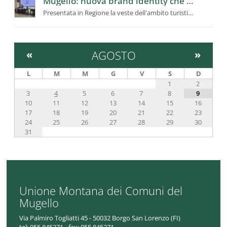
Mugello: nuova brand identity che racconta la “Toscana Autentica”
Presentata in Regione la veste dell'ambito turistico per valorizzare e promuovere il territorio
«
AGOSTO
»
L
M
M
G
V
S
D
1
2
3
4
5
6
7
8
9
10
11
12
13
14
15
16
17
18
19
20
21
22
23
24
25
26
27
28
29
30
31
Unione Montana dei Comuni del
Mugello
Via Palmiro Togliatti 45 - 50032 Borgo San Lorenzo (FI)