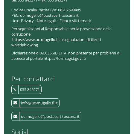
tel:
055 845271 - fax: 055 845271
Codice Fiscale/Partita IVA:
06207690485
PEC:
uc-mugello@postacert.toscana.it
Urp
-
Privacy
-
Note legali
-
Elenco siti tematici
Per segnalazioni al Responsabile per la prevenzione della
corruzione:
https://www.uc-mugello.fi.it/segnalazioni-di-illeciti-
whistleblowing
Dichiarazione di ACCESSIBILITA' non presente per problemi di
accesso al portale https://form.agid.gov.it/
Per contattarci
055 845271
info@uc-mugello.fi.it
uc-mugello@postacert.toscana.it
Social