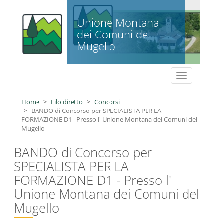
Salta al contenuto principale
Unione Montana
dei Comuni del
Mugello
Toggle
navigation
Home
Filo diretto
Concorsi
BANDO di Concorso per SPECIALISTA PER LA
FORMAZIONE D1 - Presso l' Unione Montana dei Comuni del
Mugello
BANDO di Concorso per
SPECIALISTA PER LA
FORMAZIONE D1 - Presso l'
Unione Montana dei Comuni del
Mugello