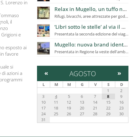
 S. Lorenzo in
Relax in Mugello, un tuffo nel verde
o Tommaso
Rifugi, bivacchi, aree attrezzate per godersi la natura. Stop fuochi
oli, il
‘Libri sotto le stelle’ al via il 20 luglio
enzo
Presentata la seconda edizione del viaggio letterario itinerante in Mugello
Grigioni e
Mugello: nuova brand identity che racconta la “Toscana Autentica”
nno esposto ai
Presentata in Regione la veste dell'ambito turistico per valorizzare e promuovere il territorio
 in favore
uale si
«
AGOSTO
»
 di azioni a
di programmi
L
M
M
G
V
S
D
1
2
3
4
5
6
7
8
9
10
11
12
13
14
15
16
17
18
19
20
21
22
23
24
25
26
27
28
29
30
31