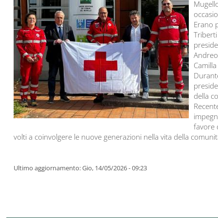
Mugello
occasio
Erano p
Tribert
preside
Andreon
Camilla
Durante
preside
della c
Recente
impegna
favore 
volti a coinvolgere le nuove generazioni nella vita della comunità;
Ultimo aggiornamento: Gio, 14/05/2026 - 09:23