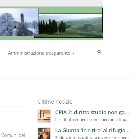
Amministrazione trasparente
Ultime notizie
CPIA 2: diritto studio non garantito, richiesto a Ufficio Scolastico Regionale intervento urgente
Le criticità impediscono i percorsi di apprendimento, utenti in calo
La Giunta 'in ritiro' al rifugio i Diacci: dalla montagna la programmazione del futuro del Mugello
i Comuni del
Seduta intensa, durata diverse ore, per fare un confronto ampio sui temi prioritari e strategici