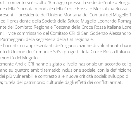
. Il momento si è svolto l’8 maggio presso la sede dell’ente a Borgo
ne della Giornata mondiale della Croce Rossa e Mezzaluna Rossa.
resenti il presidente dell’Unione Montana dei Comuni del Mugell
i ed il presidente della Società della Salute Mugello Leonardo Romagn
nte del Comitato Regionale Toscana della Croce Rossa Italiana Lor
i, il vice commissario del Comitato CRI di San Godenzo Alessandro 
 Parmeggiani della segreteria della CRI regionale.
 l’incontro i rappresentanti dell’organizzazione di volontariato ha
nti di Unione dei Comuni e SdS i progetti della Croce Rossa Italiana
omunità del Mugello.
mente Anci e CRI hanno siglato a livello nazionale un accordo col q
no su quattro ambiti tematici: inclusione sociale, con la definizione
dei più vulnerabili e contrasto alle nuove criticità sociali; sviluppo 
 tutela del patrimonio culturale dagli effetti dei conflitti armati.