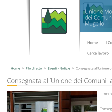
Salta al contenuto principale
Unione Mo
dei Comuni
Mugello
Home
I C
Cerca lavoro
Home
Filo diretto
Eventi - Notizie
Consegnata all’Unione d
Consegnata all’Unione dei Comuni l
Il mom
Consegn