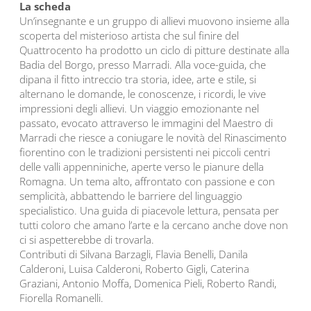
La scheda
Un’insegnante e un gruppo di allievi muovono insieme alla
scoperta del misterioso artista che sul finire del
Quattrocento ha prodotto un ciclo di pitture destinate alla
Badia del Borgo, presso Marradi. Alla voce-guida, che
dipana il fitto intreccio tra storia, idee, arte e stile, si
alternano le domande, le conoscenze, i ricordi, le vive
impressioni degli allievi. Un viaggio emozionante nel
passato, evocato attraverso le immagini del Maestro di
Marradi che riesce a coniugare le novità del Rinascimento
fiorentino con le tradizioni persistenti nei piccoli centri
delle valli appenniniche, aperte verso le pianure della
Romagna. Un tema alto, affrontato con passione e con
semplicità, abbattendo le barriere del linguaggio
specialistico. Una guida di piacevole lettura, pensata per
tutti coloro che amano l’arte e la cercano anche dove non
ci si aspetterebbe di trovarla.
Contributi di Silvana Barzagli, Flavia Benelli, Danila
Calderoni, Luisa Calderoni, Roberto Gigli, Caterina
Graziani, Antonio Moffa, Domenica Pieli, Roberto Randi,
Fiorella Romanelli.