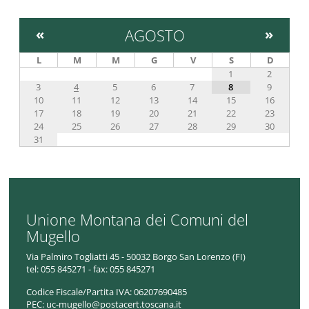
«
AGOSTO
»
L
M
M
G
V
S
D
1
2
3
4
5
6
7
8
9
10
11
12
13
14
15
16
17
18
19
20
21
22
23
24
25
26
27
28
29
30
31
Unione Montana dei Comuni del
Mugello
Via Palmiro Togliatti 45 - 50032 Borgo San Lorenzo (FI)
tel:
055 845271 - fax: 055 845271
Codice Fiscale/Partita IVA:
06207690485
PEC:
uc-mugello@postacert.toscana.it