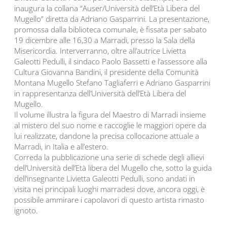
inaugura la collana “Auser/Università dell’Età Libera del
Mugello” diretta da Adriano Gasparrini. La presentazione,
promossa dalla biblioteca comunale, è fissata per sabato
19 dicembre alle 16,30 a Marradi, presso la Sala della
Misericordia. Interverranno, oltre all’autrice Livietta
Galeotti Pedulli, il sindaco Paolo Bassetti e l’assessore alla
Cultura Giovanna Bandini, il presidente della Comunità
Montana Mugello Stefano Tagliaferri e Adriano Gasparrini
in rappresentanza dell’Università dell’Età Libera del
Mugello.
Il volume illustra la figura del Maestro di Marradi insieme
al mistero del suo nome e raccoglie le maggiori opere da
lui realizzate, dandone la precisa collocazione attuale a
Marradi, in Italia e all’estero.
Correda la pubblicazione una serie di schede degli allievi
dell’Università dell’Età libera del Mugello che, sotto la guida
dell’insegnante Livietta Galeotti Pedulli, sono andati in
visita nei principali luoghi marradesi dove, ancora oggi, è
possibile ammirare i capolavori di questo artista rimasto
ignoto.