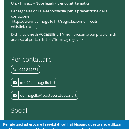
Urp
-
Privacy
-
Note legali
-
Elenco siti tematici
Per segnalazioni al Responsabile per la prevenzione della
corruzione:
https://www.uc-mugello.fi.it/segnalazioni-di-illeciti-
whistleblowing
Dichiarazione di ACCESSIBILITA' non presente per problemi di
accesso al portale https://form.agid.gov.it/
Per contattarci
055 845271
info@uc-mugello.fi.it
uc-mugello@postacert.toscana.it
Social
Per aiutarci ad erogare i servizi di cui hai bisogno questo sito utilizza
L'Unione