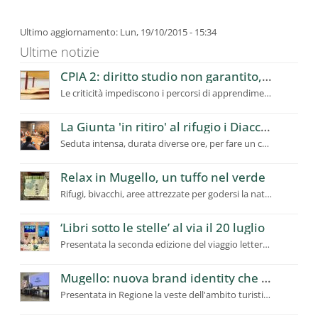
Ultimo aggiornamento: Lun, 19/10/2015 - 15:34
Ultime notizie
CPIA 2: diritto studio non garantito, richiesto a Ufficio Scolastico Regionale intervento urgente
Le criticità impediscono i percorsi di apprendimento, utenti in calo
La Giunta 'in ritiro' al rifugio i Diacci: dalla montagna la programmazione del futuro del Mugello
Seduta intensa, durata diverse ore, per fare un confronto ampio sui temi prioritari e strategici
Relax in Mugello, un tuffo nel verde
Rifugi, bivacchi, aree attrezzate per godersi la natura. Stop fuochi
‘Libri sotto le stelle’ al via il 20 luglio
Presentata la seconda edizione del viaggio letterario itinerante in Mugello
Mugello: nuova brand identity che racconta la “Toscana Autentica”
Presentata in Regione la veste dell'ambito turistico per valorizzare e promuovere il territorio