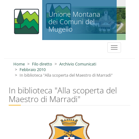
Salta al contenuto principale
Unione Montana
dei Comuni del
Mugello
Toggle
navigation
Home
Filo diretto
Archivio Comunicati
Febbraio 2010
In biblioteca "Alla scoperta del Maestro di Marradi"
In biblioteca "Alla scoperta del
Maestro di Marradi"