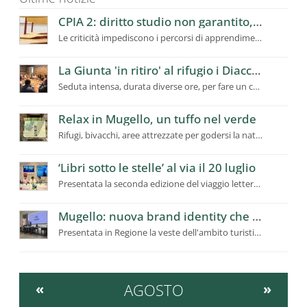
CPIA 2: diritto studio non garantito, richiesto a Ufficio Scolastico Regionale intervento urgente
Le criticità impediscono i percorsi di apprendimento, utenti in calo
La Giunta 'in ritiro' al rifugio i Diacci: dalla montagna la programmazione del futuro del Mugello
Seduta intensa, durata diverse ore, per fare un confronto ampio sui temi prioritari e strategici
Relax in Mugello, un tuffo nel verde
Rifugi, bivacchi, aree attrezzate per godersi la natura. Stop fuochi
‘Libri sotto le stelle’ al via il 20 luglio
Presentata la seconda edizione del viaggio letterario itinerante in Mugello
Mugello: nuova brand identity che racconta la “Toscana Autentica”
Presentata in Regione la veste dell'ambito turistico per valorizzare e promuovere il territorio
«
AGOSTO
»