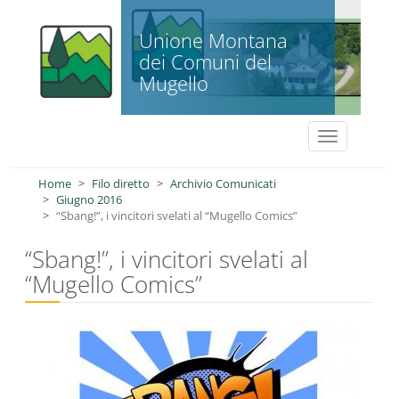
Salta al contenuto principale
Unione Montana
dei Comuni del
Mugello
Toggle
navigation
Home
Filo diretto
Archivio Comunicati
Giugno 2016
“Sbang!”, i vincitori svelati al “Mugello Comics”
“Sbang!”, i vincitori svelati al
“Mugello Comics”