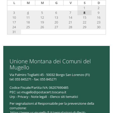
L
M
M
G
V
S
D
1
2
3
4
5
6
7
8
9
10
11
12
13
14
15
16
17
18
19
20
21
22
23
24
25
26
27
28
29
30
31
Unione Montana dei Comuni del
Mugello
Via Palmiro Togliatti 45 - 50032 Borgo San Lorenzo (FI)
tel:
055 845271 - fax: 055 845271
Codice Fiscale/Partita IVA:
06207690485
PEC:
uc-mugello@postacert.toscana.it
Urp
-
Privacy
-
Note legali
-
Elenco siti tematici
Per segnalazioni al Responsabile per la prevenzione della
corruzione:
https://www.uc-mugello.fi.it/segnalazioni-di-illeciti-