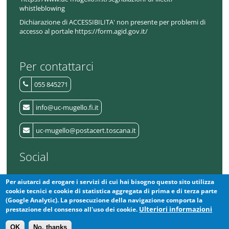
whistleblowing
Dichiarazione di ACCESSIBILITA' non presente per problemi di
accesso al portale https://form.agid.gov.it/
Per contattarci
055 845271
info@uc-mugello.fi.it
uc-mugello@postacert.toscana.it
Social
Per aiutarci ad erogare i servizi di cui hai bisogno questo sito utilizza
L'Unione
cookie tecnici e cookie di statistica aggregata di prima e di terza parte
(Google Analytic). La prosecuzione della navigazione comporta la
La Protezione Civile del Mugello
Ulteriori informazioni
prestazione del consenso all'uso dei cookie.
OK
No, thanks