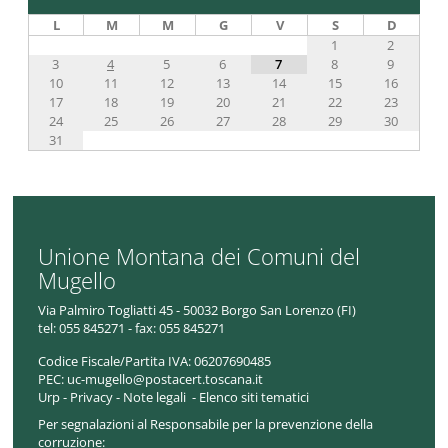
L
M
M
G
V
S
D
1
2
3
4
5
6
7
8
9
10
11
12
13
14
15
16
17
18
19
20
21
22
23
24
25
26
27
28
29
30
31
Unione Montana dei Comuni del
Mugello
Via Palmiro Togliatti 45 - 50032 Borgo San Lorenzo (FI)
tel:
055 845271 - fax: 055 845271
Codice Fiscale/Partita IVA:
06207690485
PEC:
uc-mugello@postacert.toscana.it
Urp
-
Privacy
-
Note legali
-
Elenco siti tematici
Per segnalazioni al Responsabile per la prevenzione della
corruzione: