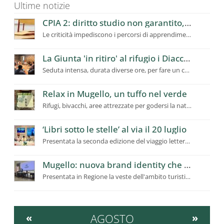
Ultime notizie
CPIA 2: diritto studio non garantito, richiesto a Ufficio Scolastico Regionale intervento urgente
Le criticità impediscono i percorsi di apprendimento, utenti in calo
La Giunta 'in ritiro' al rifugio i Diacci: dalla montagna la programmazione del futuro del Mugello
Seduta intensa, durata diverse ore, per fare un confronto ampio sui temi prioritari e strategici
Relax in Mugello, un tuffo nel verde
Rifugi, bivacchi, aree attrezzate per godersi la natura. Stop fuochi
‘Libri sotto le stelle’ al via il 20 luglio
Presentata la seconda edizione del viaggio letterario itinerante in Mugello
Mugello: nuova brand identity che racconta la “Toscana Autentica”
Presentata in Regione la veste dell'ambito turistico per valorizzare e promuovere il territorio
«
AGOSTO
»