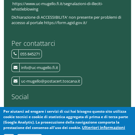
https://www.uc-mugello.fi.it/segnalazioni-di-illeciti-
whistleblowing
Dichiarazione di ACCESSIBILITA' non presente per problemi di
accesso al portale https://form.agid.gov.it/
Per contattarci
055 845271
info@uc-mugello.fi.it
uc-mugello@postacert.toscana.it
Social
Per aiutarci ad erogare i servizi di cui hai bisogno questo sito utilizza
L'Unione
cookie tecnici e cookie di statistica aggregata di prima e di terza parte
(Google Analytic). La prosecuzione della navigazione comporta la
La Protezione Civile del Mugello
Ulteriori informazioni
prestazione del consenso all'uso dei cookie.