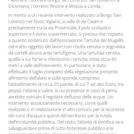
Dicomano, i torrenti Rincine e Moscia a Londa.
In merito a un recente intervento realizzato a Borgo San
Lorenzo nel fosso Vigiano, a valle di via Caiani e
precisamente tra la via Provinciale, il polo scolastico
superiore e il vicino supermercato, si precisa che, rispetto
a quanto sostenuto dall’Associazione Tartufai del Mugello,
nel tratto oggetto dei lavori non risulta censita o segnalata
da cartelli alcuna area tartufigena. Una tartufaia censita,
quella a cui forse si riferiscono i tartufai, inizia circa 40
metri a valle dell’intervento. In particolare, è stato
effettuato il taglio completo della vegetazione presente
all’interno dell’alveo e sulle sponde, compreso
l’abbattimento di circa 20 piante, di cui 7 ad alto fusto, tra
pioppi, robinia e salice, la cui presenza in caso di piena
avrebbe ostruito il regolare deflusso delle acque. Un
intervento assolutamente necessario, come quelli
realizzati o in realizzazione in altri comuni, per la sicurezza
dei corsi d’acqua e quindi del territorio, per la tutela
dell’incolumità pubblica. Del resto, l’attività di bonifica va a
salvaguardare prima di tutto l’interesse pubblico e la