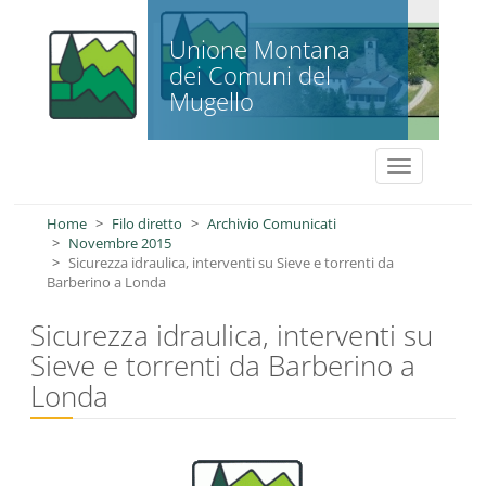
Salta al contenuto principale
Unione Montana
dei Comuni del
Mugello
Toggle
navigation
Home
Filo diretto
Archivio Comunicati
Novembre 2015
Sicurezza idraulica, interventi su Sieve e torrenti da
Barberino a Londa
Sicurezza idraulica, interventi su
Sieve e torrenti da Barberino a
Londa