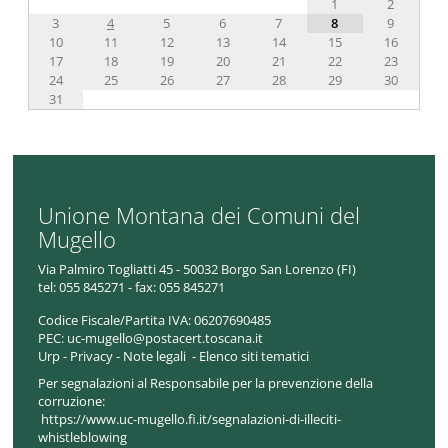
1
2
3
4
5
6
7
8
9
10
11
12
13
14
15
16
17
18
19
20
21
22
23
24
25
26
27
28
29
30
31
Unione Montana dei Comuni del
Mugello
Via Palmiro Togliatti 45 - 50032 Borgo San Lorenzo (FI)
tel:
055 845271 - fax: 055 845271
Codice Fiscale/Partita IVA:
06207690485
PEC:
uc-mugello@postacert.toscana.it
Urp
-
Privacy
-
Note legali
-
Elenco siti tematici
Per segnalazioni al Responsabile per la prevenzione della
corruzione:
https://www.uc-mugello.fi.it/segnalazioni-di-illeciti-
whistleblowing