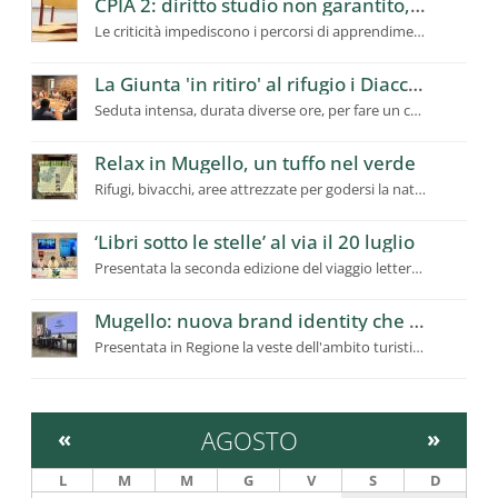
CPIA 2: diritto studio non garantito, richiesto a Ufficio Scolastico Regionale intervento urgente
Le criticità impediscono i percorsi di apprendimento, utenti in calo
La Giunta 'in ritiro' al rifugio i Diacci: dalla montagna la programmazione del futuro del Mugello
Seduta intensa, durata diverse ore, per fare un confronto ampio sui temi prioritari e strategici
Relax in Mugello, un tuffo nel verde
Rifugi, bivacchi, aree attrezzate per godersi la natura. Stop fuochi
‘Libri sotto le stelle’ al via il 20 luglio
Presentata la seconda edizione del viaggio letterario itinerante in Mugello
Mugello: nuova brand identity che racconta la “Toscana Autentica”
Presentata in Regione la veste dell'ambito turistico per valorizzare e promuovere il territorio
«
AGOSTO
»
L
M
M
G
V
S
D