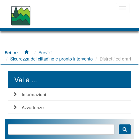
Salta
Toggle
al
navigati
contenuto
principale
Servizi
Sicurezza del cittadino e pronto intervento
Distretti ed orari
Vai a ...
Informazioni
Avvertenze