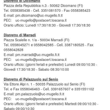
Distretto di Dicomano
Piazza della Repubblica n.3 - 50062 Dicomano (FI)
Tel. 0558385438 - Cell. 3351081570 - Fax 0558385423
E-mail: pm.dicomano@uc-mugello.fi.it
PEC: uc-mugello@postacert.toscana.it
Orario ufficio: Lunedi 17:30/18:30 - Giovedi 17:30/18:30
Distretto di Marradi
Piazza Scalelle n. 1/a - 50034 Marradi (FI)
Tel. 0558045271 e 0558042585 - Cell. 3387180525 - Fax
0558042828
E-mail: pm.marradi@uc-mugello.fi.it
PEC: uc-mugello@postacert.toscana.it
Orario ufficio: (giorni feriali e prefestivi) Lunedi 09:00/10:30 -
Giovedi 17:30/18:30 - Sabato 08:30/10:00
Distretto di Palazzuolo sul Senio
Via Ettore Alpi n. 1 - 50035 Palazzuolo sul Senio (FI)
Tel. e Fax 0558046463 - Cell. 3391657607 e 3351551102
E-mail: pm.palazzuolo@uc-mugello.fi.it
PEC: uc-mugello@postacert.toscana.it
Orario ufficio: (giorni feriali e prefestivi) Martedi 09:00/10:30 -
Sabato 09:00/10:30