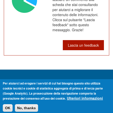
scheda che stai consultando
per aiutarci a migliorare il
contenuto delle informazioni.
Clicca sul pulsante "Lascia
feedback" sotto questo
messaggio. Grazie!
Lascia un feedback
Unione Montana dei Comuni del Mugello
Per aiutarci ad erogare i servizi di cui hai bisogno questo sito utilizza
Via Palmiro Togliatti 45 50032 Borgo San Lorenzo - Firenze Tel. 055
cookie tecnici e cookie di statistica aggregata di prima e di terza parte
845271 Fax 055 8456288 P.IVA 06207690485
(Google Analytic). La prosecuzione della navigazione comporta la
E-mail: info@uc-mugello.fi.it - PEC: uc-mugello@postacert.toscana.it
Ulteriori informazioni
prestazione del consenso all'uso dei cookie.
OK
No, thanks