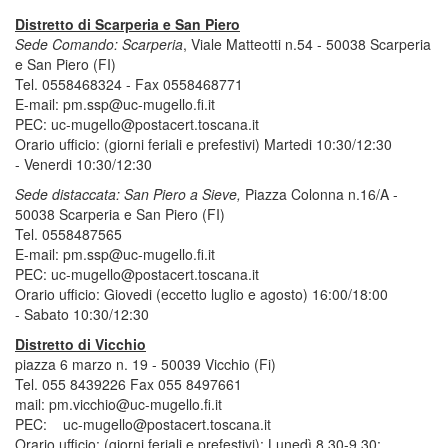
Distretto di Scarperia e San Piero
Sede Comando: Scarperia
, Viale Matteotti n.54 - 50038 Scarperia
e San Piero (FI)
Tel. 0558468324 - Fax 0558468771
E-mail: pm.ssp@uc-mugello.fi.it
PEC: uc-mugello@postacert.toscana.it
Orario ufficio: (giorni feriali e prefestivi) Martedi 10:30/12:30
- Venerdi 10:30/12:30
Sede distaccata: San Piero a Sieve,
Piazza Colonna n.16/A -
50038 Scarperia e San Piero (FI)
Tel. 0558487565
E-mail: pm.ssp@uc-mugello.fi.it
PEC: uc-mugello@postacert.toscana.it
Orario ufficio: Giovedi (eccetto luglio e agosto) 16:00/18:00
- Sabato 10:30/12:30
Distretto di Vicchio
piazza 6 marzo n. 19 - 50039 Vicchio (Fi)
Tel. 055 8439226 Fax 055 8497661
mail:
pm.vicchio@uc-mugello.fi.it
PEC:
uc-mugello@postacert.toscana.it
Orario ufficio: (giorni feriali e prefestivi): Lunedì 8,30-9,30;