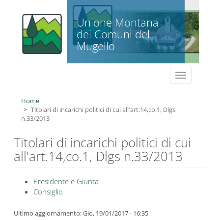
Salta al contenuto principale
Unione Montana
dei Comuni del
Mugello
Toggle
navigation
Home
Titolari di incarichi politici di cui all'art.14,co.1, Dlgs
n.33/2013
Titolari di incarichi politici di cui
all'art.14,co.1, Dlgs n.33/2013
Presidente e Giunta
Consiglio
Ultimo aggiornamento: Gio, 19/01/2017 - 16:35