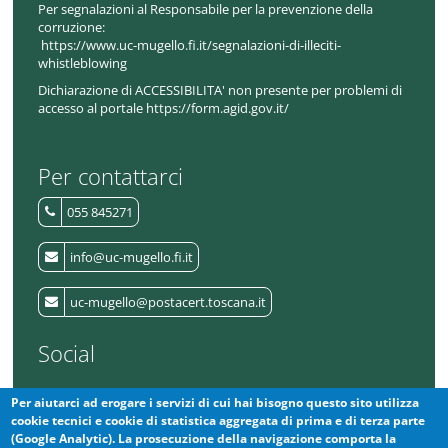
Per segnalazioni al Responsabile per la prevenzione della
corruzione:
https://www.uc-mugello.fi.it/segnalazioni-di-illeciti-
whistleblowing
Dichiarazione di ACCESSIBILITA' non presente per problemi di
accesso al portale https://form.agid.gov.it/
Per contattarci
055 845271
info@uc-mugello.fi.it
uc-mugello@postacert.toscana.it
Social
Per aiutarci ad erogare i servizi di cui hai bisogno questo sito utilizza
L'Unione
cookie tecnici e cookie di statistica aggregata di prima e di terza parte
(Google Analytic). La prosecuzione della navigazione comporta la