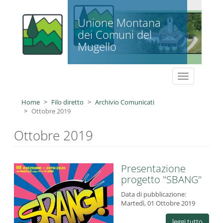
Salta al contenuto principale
Unione Montana
dei Comuni del
Mugello
Toggle
navigation
Home
Filo diretto
Archivio Comunicati
Ottobre 2019
Ottobre 2019
Presentazione
progetto "SBANG"
Data di pubblicazione:
Martedì, 01 Ottobre 2019
leggi tutto