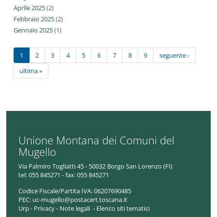
Aprile 2025
(2)
Febbraio 2025
(2)
Gennaio 2025
(1)
1
2
3
4
5
6
7
8
9
seguente ›
ultima »
Unione Montana dei Comuni del
Mugello
Via Palmiro Togliatti 45 - 50032 Borgo San Lorenzo (FI)
tel:
055 845271 - fax: 055 845271
Codice Fiscale/Partita IVA:
06207690485
PEC:
uc-mugello@postacert.toscana.it
Urp
-
Privacy
-
Note legali
-
Elenco siti tematici