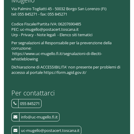
Via Palmiro Togliatti 45 - 50032 Borgo San Lorenzo (FI)
tel:
055 845271 - fax: 055 845271
Codice Fiscale/Partita IVA:
06207690485
PEC:
uc-mugello@postacert.toscana.it
Urp
-
Privacy
-
Note legali
-
Elenco siti tematici
Per segnalazioni al Responsabile per la prevenzione della
corruzione:
https://www.uc-mugello.fi.it/segnalazioni-di-illeciti-
whistleblowing
Dichiarazione di ACCESSIBILITA' non presente per problemi di
accesso al portale https://form.agid.gov.it/
Per contattarci
055 845271
info@uc-mugello.fi.it
uc-mugello@postacert.toscana.it