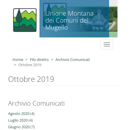
Salta al contenuto principale
Unione Montana
dei Comuni del
Mugello
Toggle
navigation
Home
Filo diretto
Archivio Comunicati
Ottobre 2019
Ottobre 2019
Archivio Comunicati
Agosto 2020
(4)
Luglio 2020
(4)
Giugno 2020
(7)