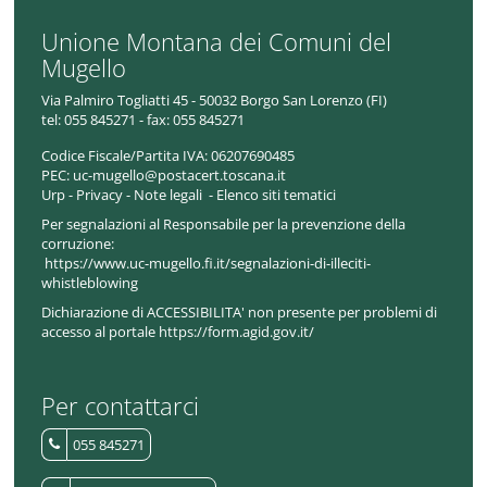
Unione Montana dei Comuni del
Mugello
Via Palmiro Togliatti 45 - 50032 Borgo San Lorenzo (FI)
tel:
055 845271 - fax: 055 845271
Codice Fiscale/Partita IVA:
06207690485
PEC:
uc-mugello@postacert.toscana.it
Urp
-
Privacy
-
Note legali
-
Elenco siti tematici
Per segnalazioni al Responsabile per la prevenzione della
corruzione:
https://www.uc-mugello.fi.it/segnalazioni-di-illeciti-
whistleblowing
Dichiarazione di ACCESSIBILITA' non presente per problemi di
accesso al portale https://form.agid.gov.it/
Per contattarci
055 845271