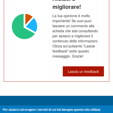
migliorare!
La tua opinione è molto
importante! Se vuoi puoi
lasciare un commento alla
scheda che stai consultando
per aiutarci a migliorare il
contenuto delle informazioni.
Clicca sul pulsante "Lascia
feedback" sotto questo
messaggio. Grazie!
Lascia un feedback
Unione Montana dei Comuni del Mugello
Per aiutarci ad erogare i servizi di cui hai bisogno questo sito utilizza
Via Palmiro Togliatti 45 50032 Borgo San Lorenzo - Firenze Tel. 055