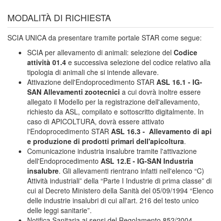
MODALITÀ DI RICHIESTA
SCIA UNICA da presentare tramite portale STAR come segue:
SCIA per allevamento di animali: selezione del
Codice
attività 01.4
e successiva selezione del codice relativo alla
tipologia di animali che si intende allevare.
Attivazione dell'Endoprocedimento STAR
ASL 16.1 - IG-
SAN Allevamenti zootecnici
a cui dovrà inoltre essere
allegato il Modello per la registrazione dell'allevamento,
richiesto da ASL, compilato e sottoscritto digitalmente. In
caso di APICOLTURA, dovrà essere attivato
l'Endoprocedimento STAR
ASL 16.3 - Allevamento di api
e produzione di prodotti primari dell'apicoltura
.
Comunicazione industria insalubre tramite l'attivazione
dell'Endoprocedimento
ASL 12.E - IG-SAN Industria
insalubre
. Gli allevamenti rientrano infatti nell'elenco “C)
Attività industriali” della “Parte I Industrie di prima classe” di
cui al Decreto Ministero della Sanità del 05/09/1994 “Elenco
delle industrie insalubri di cui all'art. 216 del testo unico
delle leggi sanitarie”.
Notifica Sanitaria ai sensi del Regolamento 852/2004