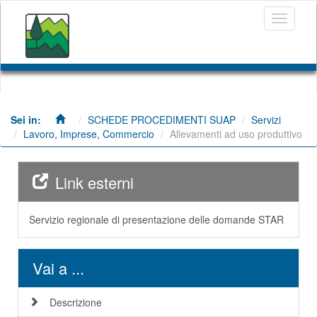
Salta
Toggle
al
navigati
contenuto
principale
SCHEDE PROCEDIMENTI SUAP
Servizi
Lavoro, Imprese, Commercio
Allevamenti ad uso produttivo
Link esterni
Servizio regionale di presentazione delle domande STAR
Vai a ...
Descrizione