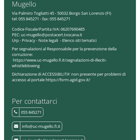
Mugello
Via Palmiro Togliatti 45 - 50032 Borgo San Lorenzo (FI)
tel:
055 845271 - fax: 055 845271
Codice Fiscale/Partita IVA:
06207690485
PEC:
uc-mugello@postacert.toscana.it
Urp
-
Privacy
-
Note legali
-
Elenco siti tematici
Per segnalazioni al Responsabile per la prevenzione della
corruzione:
https://www.uc-mugello.fi.it/segnalazioni-di-illeciti-
whistleblowing
Dichiarazione di ACCESSIBILITA' non presente per problemi di
accesso al portale https://form.agid.gov.it/
Per contattarci
055 845271
info@uc-mugello.fi.it