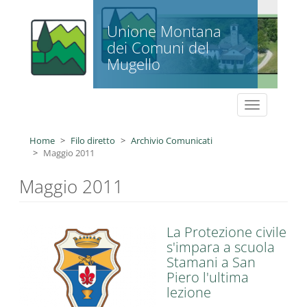
Salta al contenuto principale
Unione Montana
dei Comuni del
Mugello
Toggle
navigation
Home
Filo diretto
Archivio Comunicati
Maggio 2011
Maggio 2011
La Protezione civile
s'impara a scuola
Stamani a San
Piero l'ultima
lezione