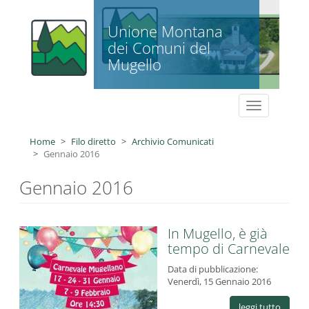
Salta al contenuto principale
Unione Montana
dei Comuni del
Mugello
Toggle
navigation
Home
Filo diretto
Archivio Comunicati
Gennaio 2016
Gennaio 2016
In Mugello, è già
tempo di Carnevale
Data di pubblicazione:
Venerdì, 15 Gennaio 2016
leggi tutto