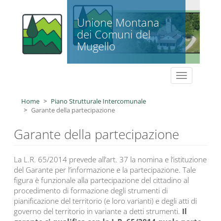
Salta al contenuto principale
Unione Montana
dei Comuni del
Mugello
Toggle
navigation
Home
Piano Strutturale Intercomunale
Garante della partecipazione
Garante della partecipazione
La L.R. 65/2014 prevede all’art. 37 la nomina e l’istituzione
del Garante per l’informazione e la partecipazione. Tale
figura è funzionale alla partecipazione del cittadino al
procedimento di formazione degli strumenti di
pianificazione del territorio (e loro varianti) e degli atti di
governo del territorio in variante a detti strumenti.
Il