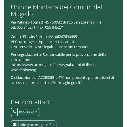
Unione Montana dei Comuni del
Mugello
Via Palmiro Togliatti 45 - 50032 Borgo San Lorenzo (FI)
tel:
055 845271 - fax: 055 845271
Codice Fiscale/Partita IVA:
06207690485
PEC:
uc-mugello@postacert.toscana.it
Urp
-
Privacy
-
Note legali
-
Elenco siti tematici
Per segnalazioni al Responsabile per la prevenzione della
corruzione:
https://www.uc-mugello.fi.it/segnalazioni-di-illeciti-
whistleblowing
Dichiarazione di ACCESSIBILITA' non presente per problemi di
accesso al portale https://form.agid.gov.it/
Per contattarci
055 845271
info@uc-mugello.fi.it