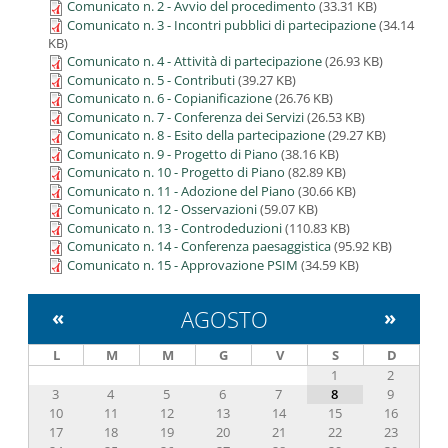
Comunicato n. 2 - Avvio del procedimento
(33.31 KB)
Comunicato n. 3 - Incontri pubblici di partecipazione
(34.14
KB)
Comunicato n. 4 - Attività di partecipazione
(26.93 KB)
Comunicato n. 5 - Contributi
(39.27 KB)
Comunicato n. 6 - Copianificazione
(26.76 KB)
Comunicato n. 7 - Conferenza dei Servizi
(26.53 KB)
Comunicato n. 8 - Esito della partecipazione
(29.27 KB)
Comunicato n. 9 - Progetto di Piano
(38.16 KB)
Comunicato n. 10 - Progetto di Piano
(82.89 KB)
Comunicato n. 11 - Adozione del Piano
(30.66 KB)
Comunicato n. 12 - Osservazioni
(59.07 KB)
Comunicato n. 13 - Controdeduzioni
(110.83 KB)
Comunicato n. 14 - Conferenza paesaggistica
(95.92 KB)
Comunicato n. 15 - Approvazione PSIM
(34.59 KB)
«
AGOSTO
»
L
M
M
G
V
S
D
1
2
3
4
5
6
7
8
9
10
11
12
13
14
15
16
17
18
19
20
21
22
23