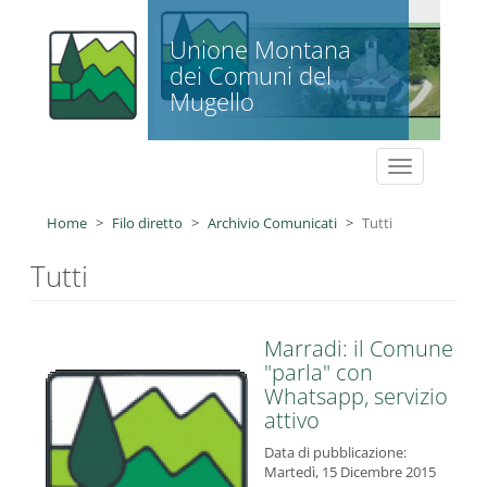
Salta al contenuto principale
Unione Montana
dei Comuni del
Mugello
Toggle
navigation
Home
Filo diretto
Archivio Comunicati
Tutti
Tutti
Marradi: il Comune
"parla" con
Whatsapp, servizio
attivo
Data di pubblicazione:
Martedì, 15 Dicembre 2015