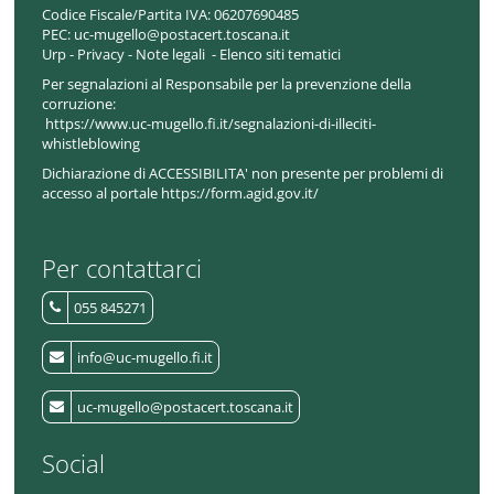
Codice Fiscale/Partita IVA:
06207690485
PEC:
uc-mugello@postacert.toscana.it
Urp
-
Privacy
-
Note legali
-
Elenco siti tematici
Per segnalazioni al Responsabile per la prevenzione della
corruzione:
https://www.uc-mugello.fi.it/segnalazioni-di-illeciti-
whistleblowing
Dichiarazione di ACCESSIBILITA' non presente per problemi di
accesso al portale https://form.agid.gov.it/
Per contattarci
055 845271
info@uc-mugello.fi.it
uc-mugello@postacert.toscana.it
Social