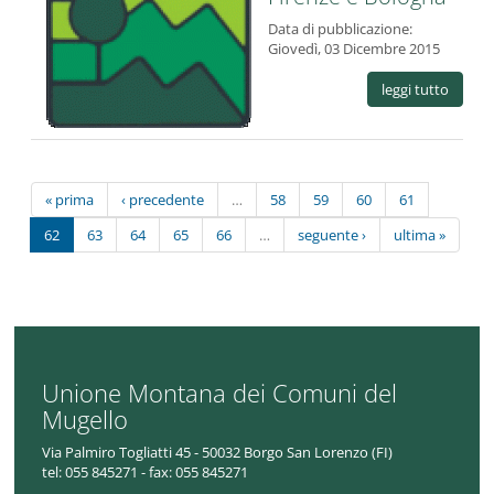
Data di pubblicazione:
Giovedì, 03 Dicembre 2015
leggi tutto
« prima
‹ precedente
…
58
59
60
61
62
63
64
65
66
…
seguente ›
ultima »
Unione Montana dei Comuni del
Mugello
Via Palmiro Togliatti 45 - 50032 Borgo San Lorenzo (FI)
tel:
055 845271 - fax: 055 845271