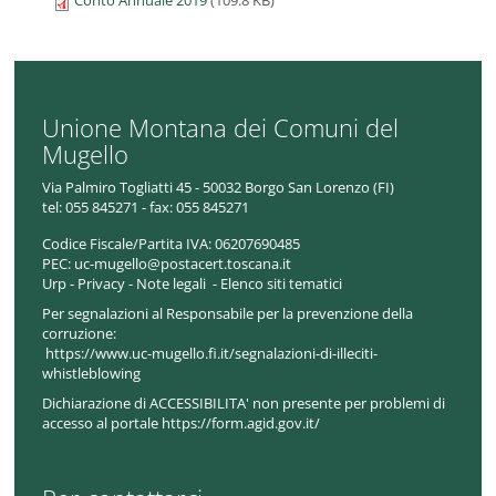
Conto Annuale 2019
(109.8 KB)
Unione Montana dei Comuni del
Mugello
Via Palmiro Togliatti 45 - 50032 Borgo San Lorenzo (FI)
tel:
055 845271 - fax: 055 845271
Codice Fiscale/Partita IVA:
06207690485
PEC:
uc-mugello@postacert.toscana.it
Urp
-
Privacy
-
Note legali
-
Elenco siti tematici
Per segnalazioni al Responsabile per la prevenzione della
corruzione:
https://www.uc-mugello.fi.it/segnalazioni-di-illeciti-
whistleblowing
Dichiarazione di ACCESSIBILITA' non presente per problemi di
accesso al portale https://form.agid.gov.it/