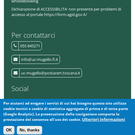
whistleblowing
Dichiarazione di ACCESSIBILITA' non presente per problemi di
accesso al portale https://form.agid.gov.it/
Per contattarci
055 845271
info@uc-mugello.fi.it
uc-mugello@postacert.toscana.it
Social
Per aiutarci ad erogare i servizi di cui hai bisogno questo sito utilizza
L'Unione
cookie tecnici e cookie di statistica aggregata di prima e di terza parte
(Google Analytic). La prosecuzione della navigazione comporta la
La Protezione Civile del Mugello
Ulteriori informazioni
prestazione del consenso all'uso dei cookie.
OK
No, thanks