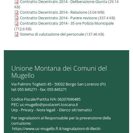
Contratto Decentrato 2014 - Deliberazione Giunta
(29.14
KB)
Contratto Decentrato 2014 - Relazione
(3.04 MB)
Contratto Decentrato 2014 - Parere revisore
(337.4 KB)
Contratto Decentrato 2014 - 35 ore Polizia Municipale
(712.6 KB)
Sistema di valutazione del personale
(137.46 KB)
Unione Montana dei Comuni del
Mugello
Via Palmiro Togliatti 45 - 50032 Borgo San Lorenzo (FI)
tel:
055 845271 - fax: 055 845271
Codice Fiscale/Partita IVA:
06207690485
PEC:
uc-mugello@postacert.toscana.it
Urp
-
Privacy
-
Note legali
-
Elenco siti tematici
Per segnalazioni al Responsabile per la prevenzione della
corruzione:
https://www.uc-mugello.fi.it/segnalazioni-di-illeciti-