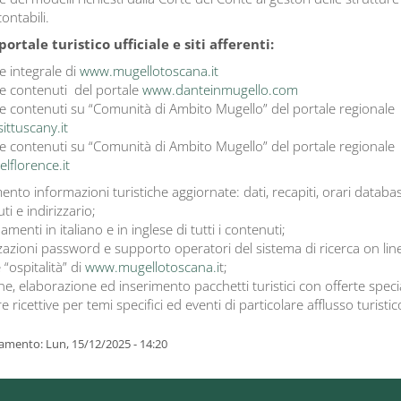
ontabili.
ortale turistico ufficiale e siti afferenti:
e integrale di
www.mugellotoscana.it
e contenuti del portale
www.danteinmugello.com
e contenuti su “Comunità di Ambito Mugello” del portale regionale
ittuscany.it
e contenuti su “Comunità di Ambito Mugello” del portale regionale
lflorence.it
ento informazioni turistiche aggiornate: dati, recapiti, orari databas
i e indirizzario;
menti in italiano e in inglese di tutti i contenuti;
izzazioni password e supporto operatori del sistema di ricerca on line
“ospitalità” di
www.mugellotoscana.i
t;
ne, elaborazione ed inserimento pacchetti turistici con offerte specia
e ricettive per temi specifici ed eventi di particolare afflusso turistic
amento: Lun, 15/12/2025 - 14:20