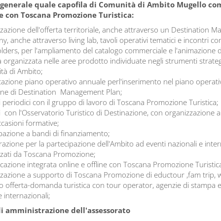
 generale quale capofila di Comunità di Ambito Mugello co
 con Toscana Promozione Turistica:
zazione dell'offerta territoriale, anche attraverso un Destination
, anche attraverso living lab, tavoli operativi tematici e incontri con
lders, per l'ampliamento del catalogo commerciale e l'animazione de
ca organizzata nelle aree prodotto individuate negli strumenti strategi
à di Ambito;
azione piano operativo annuale perl'inserimento nel piano operati
one di Destination Management Plan;
i periodici con il gruppo di lavoro di Toscana Promozione Turistica;
i con l'Osservatorio Turistico di Destinazione, con organizzazione an
ccasioni formative;
pazione a bandi di finanziamento;
razione per la partecipazione dell'Ambito ad eventi nazionali e inter
zati da Toscana Promozione;
azione integrata online e offline con Toscana Promozione Turistic
zazione a supporto di Toscana Promozione di eductour ,fam trip, 
o offerta-domanda turistica con tour operator, agenzie di stampa e 
 e internazionali;
di amministrazione dell'assessorato