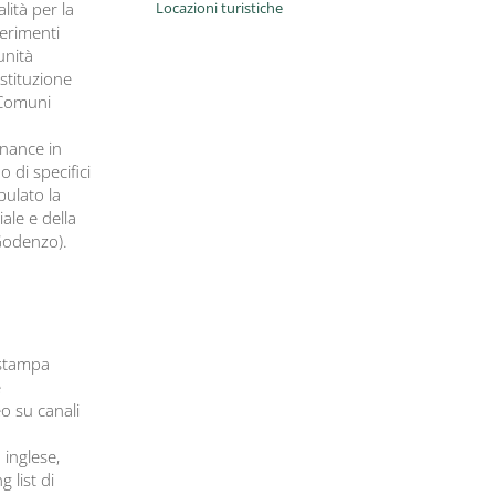
lità per la
Locazioni turistiche
ferimenti
unità
stituzione
 Comuni
nance in
 di specifici
pulato la
ale e della
Godenzo).
 stampa
e
o su canali
 inglese,
g list di