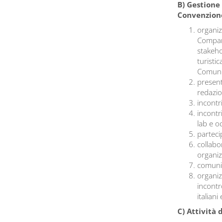
B) Gestione
Convenzione
organiz
Company
stakeho
turisti
Comunit
present
redazi
incontr
incontr
lab e o
parteci
collabo
organiz
comunic
organiz
incontr
italiani
C) Attività 