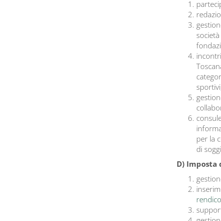
parteci
redazion
gestion
società
fondazio
incontr
Toscana
categori
sportivi,
gestion
collabo
consule
informa
per la 
di sogg
D) Imposta 
gestion
inserim
rendico
support
gestione