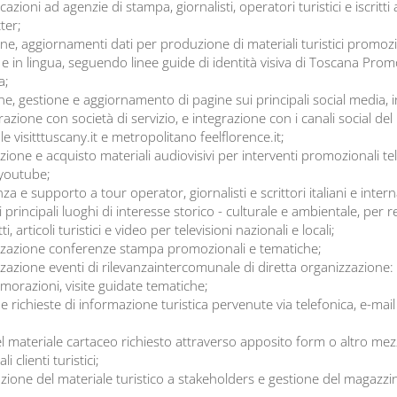
zioni ad agenzie di stampa, giornalisti, operatori turistici e iscritti a
ter;
ne, aggiornamenti dati per produzione di materiali turistici promozi
o e in lingua, seguendo linee guide di identità visiva di Toscana Pro
a;
ne, gestione e aggiornamento di pagine sui principali social media, i
razione con società di servizio, e integrazione con i canali social del
e visitttuscany.it e metropolitano feelflorence.it;
zione e acquisto materiali audiovisivi per interventi promozionali tel
youtube;
za e supporto a tour operator, giornalisti e scrittori italiani e intern
 principali luoghi di interesse storico - culturale e ambientale, per r
i, articoli turistici e video per televisioni nazionali e locali;
zazione conferenze stampa promozionali e tematiche;
zazione eventi di rilevanzaintercomunale di diretta organizzazione:
razioni, visite guidate tematiche;
e richieste di informazione turistica pervenute via telefonica, e-mail 
el materiale cartaceo richiesto attraverso apposito form o altro me
i clienti turistici;
uzione del materiale turistico a stakeholders e gestione del magazzi