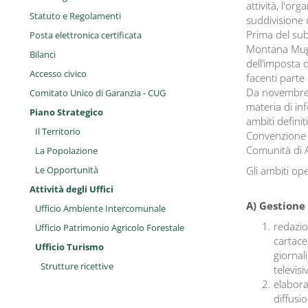
attività, l'or
Statuto e Regolamenti
suddivisione 
Prima del sub
Posta elettronica certificata
Montana Mugel
Bilanci
dell’imposta 
Accesso civico
facenti parte
Da novembre 
Comitato Unico di Garanzia - CUG
materia di inf
Piano Strategico
ambiti defini
Il Territorio
Convenzione c
Comunità di A
La Popolazione
Le Opportunità
Gli ambiti ope
Attività degli Uffici
A) Gestione 
Ufficio Ambiente Intercomunale
redazio
Ufficio Patrimonio Agricolo Forestale
cartace
Ufficio Turismo
giornal
Strutture ricettive
televisiv
elabora
diffusio