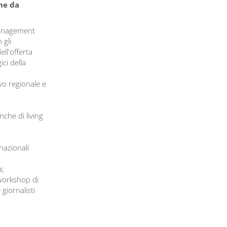
me da
 Management
 gli
ll'offerta
ci della
vo regionale e
che di living
nazionali
a;
workshop di
giornalisti