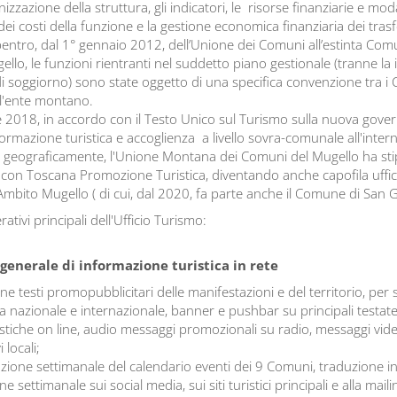
ganizzazione della struttura, gli indicatori, le risorse finanziarie e moda
dei costi della funzione e la gestione economica finanziaria dei tras
entro, dal 1° gennaio 2012, dell’Unione dei Comuni all’estinta Com
lo, le funzioni rientranti nel suddetto piano gestionale (tranne la i
di soggiorno) sono state oggetto di una specifica convenzione tra i
 l'ente montano.
2018, in accordo con il Testo Unico sul Turismo sulla nuova gover
ormazione turistica e accoglienza a livello sovra-comunale all'interno
ti geograficamente, l'Unione Montana dei Comuni del Mugello ha sti
on Toscana Promozione Turistica, diventando anche capofila uffici
mbito Mugello ( di cui, dal 2020, fa parte anche il Comune di San 
rativi principali dell'Ufficio Turismo:
generale di informazione turistica in rete
ne testi promopubblicitari delle manifestazioni e del territorio, per
a nazionale e internazionale, banner e pushbar su principali testat
istiche on line, audio messaggi promozionali su radio, messaggi vide
i locali;
zione settimanale del calendario eventi dei 9 Comuni, traduzione in
ne settimanale sui social media, sui siti turistici principali e alla mailin