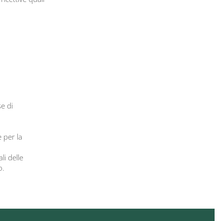
e di
 per la
li delle
o.