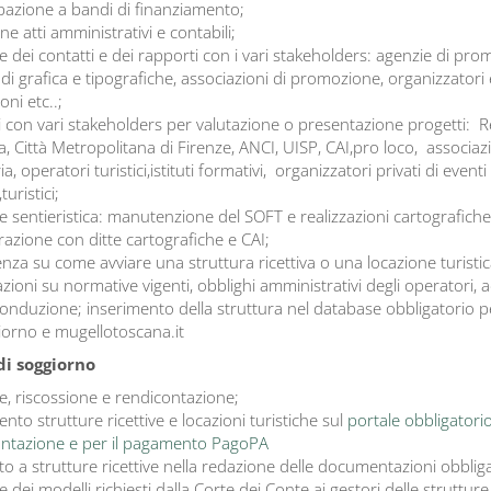
pazione a bandi di finanziamento;
e atti amministrativi e contabili;
e dei contatti e dei rapporti con i vari stakeholders: agenzie di pro
 di grafica e tipografiche, associazioni di promozione, organizzatori 
ni etc..;
i con vari stakeholders per valutazione o presentazione progetti: 
, Città Metropolitana di Firenze, ANCI, UISP, CAI,pro loco, associazi
a, operatori turistici,istituti formativi, organizzatori privati di eventi 
turistici;
e sentieristica: manutenzione del SOFT e realizzazioni cartografiche
razione con ditte cartografiche e CAI;
nza su come avviare una struttura ricettiva o una locazione turistic
zioni su normative vigenti, obblighi amministrativi degli operatori,
conduzione; inserimento della struttura nel database obbligatorio p
iorno e mugellotoscana.it
di soggiorno
e, riscossione e rendicontazione;
ento strutture ricettive e locazioni turistiche sul
portale obbligatorio
ntazione e per il pagamento PagoPA
o a strutture ricettive nella redazione delle documentazioni obbliga
 dei modelli richiesti dalla Corte dei Conte ai gestori delle strutture 