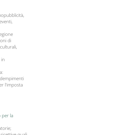
mopubblicità,
eventi,
Regione
oni di
culturali,
 in
a:
 adempimenti
er l'imposta
 per la
torie;
ricettive quali