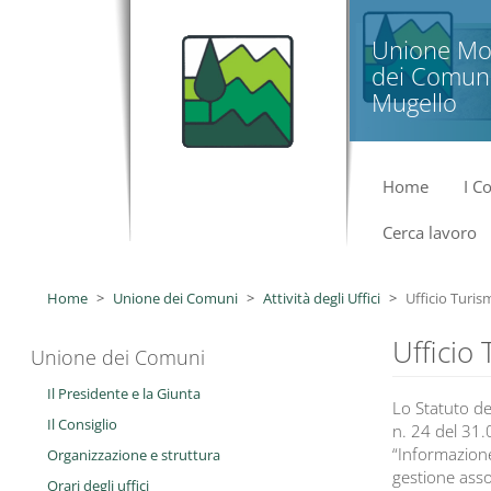
Salta al contenuto principale
Unione Mo
dei Comuni
Mugello
Home
I C
Cerca lavoro
Home
Unione dei Comuni
Attività degli Uffici
Ufficio Turis
Ufficio
Unione dei Comuni
Il Presidente e la Giunta
Lo Statuto de
Il Consiglio
n. 24 del 31.0
“Informazione 
Organizzazione e struttura
gestione assoc
Orari degli uffici