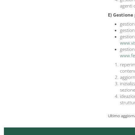
agenti c
E) Gestione p
gestion
gestion
gestion
www.vis
gestion
www.fee
reperim
contenut
aggiorna
inizial
sezione 
ideazio
struttur
Ultimo aggiorn