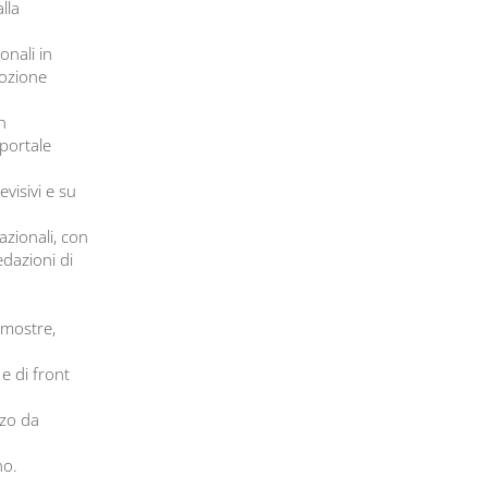
lla
onali in
mozione
n
 portale
evisivi e su
azionali, con
edazioni di
 mostre,
e di front
zzo da
no.