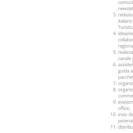
comunica
newslet
redazio
italian
Turistic
ideazio
collabo
regional
realizza
canale 
assisten
guida ai
pacchett
organiz
organiz
commemo
evasion
office;
invio d
potenzial
distrib